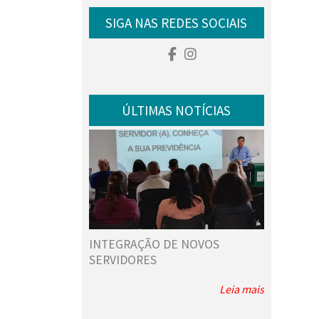
SIGA NAS REDES SOCIAIS
ÚLTIMAS NOTÍCIAS
 IPREJUN
INTEGRAÇÃO DE NOVOS
VAMOS AP
 DE FORMAÇÃO
SERVIDORES
EDUCAÇÃO
GUALDADE
Leia mais