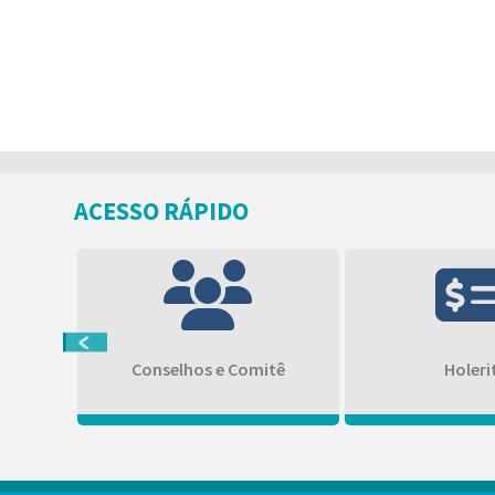
ACESSO RÁPIDO
ência
Conselhos e Comitê
Holeri