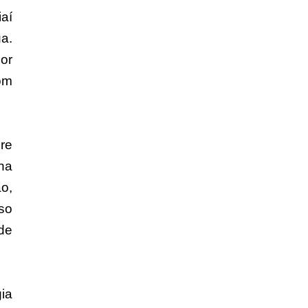
aí
a.
or
om
re
na
o,
so
de
ia