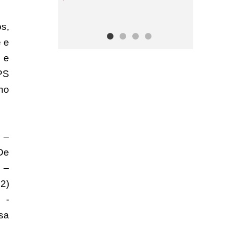
os,
 e
 e
PS
ho
 –
De
 –
2)
 -
sa