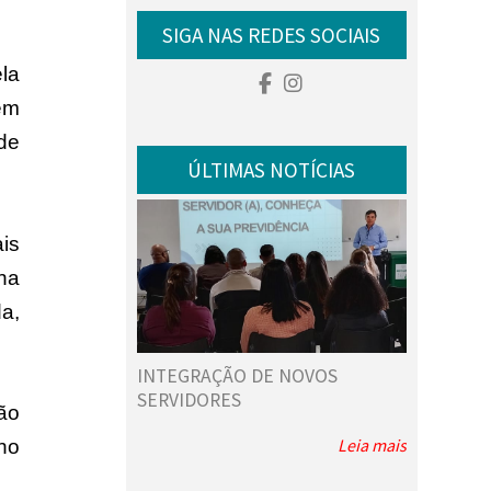
SIGA NAS REDES SOCIAIS
la
em
 de
ÚLTIMAS NOTÍCIAS
is
na
a,
E NOVOS
VAMOS APRENDER MAIS SOBRE
AS AULAS
EDUCAÇÃO FINANCEIRA?
FLASHBAC
ão
Leia mais
Leia mais
no