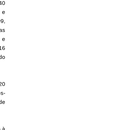
40
 e
9,
as
 e
16
do
20
s-
de
 à