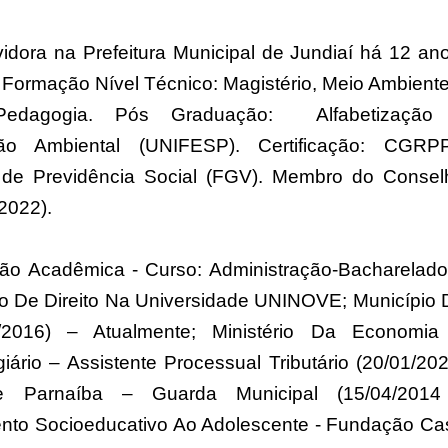
Leia mais
idora na Prefeitura Municipal de Jundiaí há 12 an
 Formação Nível Técnico: Magistério, Meio Ambiente
Pedagogia. Pós Graduação: Alfabetização
ão Ambiental (UNIFESP). Certificação: CGRP
o de Previdência Social (FGV). Membro do Consel
2022).
ão Acadêmica - Curso: Administração-Bacharelado
 De Direito Na Universidade UNINOVE; Município 
03/2016) – Atualmente; Ministério Da Economia
ário – Assistente Processual Tributário (20/01/202
e Parnaíba – Guarda Municipal (15/04/2014
nto Socioeducativo Ao Adolescente - Fundação Ca