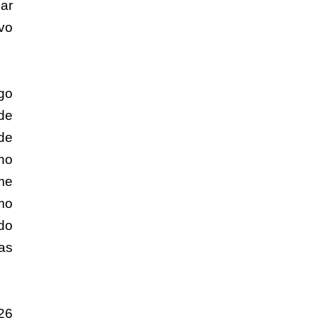
iar
vo
go
de
de
ho
me
mo
do
as
26