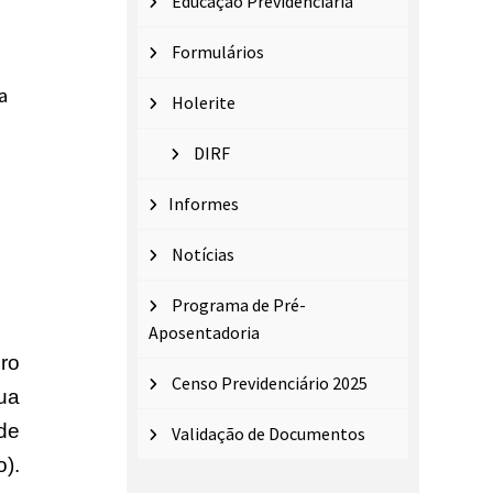
Educação Previdenciária
Formulários
a
Holerite
DIRF
Informes
Notícias
Programa de Pré-
Aposentadoria
ro
Censo Previdenciário 2025
ua
de
Validação de Documentos
).