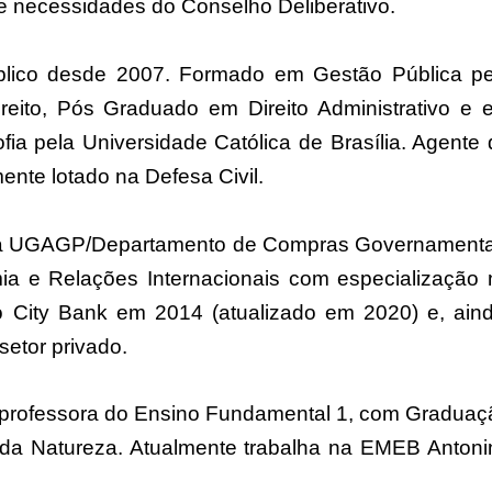
e necessidades do Conselho Deliberativo.
blico desde 2007. Formado em Gestão Pública pe
eito, Pós Graduado em Direito Administrativo e 
fia pela Universidade Católica de Brasília. Agente
ente lotado na Defesa Civil.
na UGAGP/Departamento de Compras Governamenta
a e Relações Internacionais com especialização 
lo City Bank em 2014 (atualizado em 2020) e, aind
setor privado.
SERVIDORES DO IPREJUN
INTEGRAÇÃO D
PARTICIPARAM DE FORMAÇÃO
SERVIDORES
professora do Ensino Fundamental 1, com Graduaç
COM O TEMA IGUALDADE
da Natureza. Atualmente trabalha na EMEB Antoni
RACIAL.